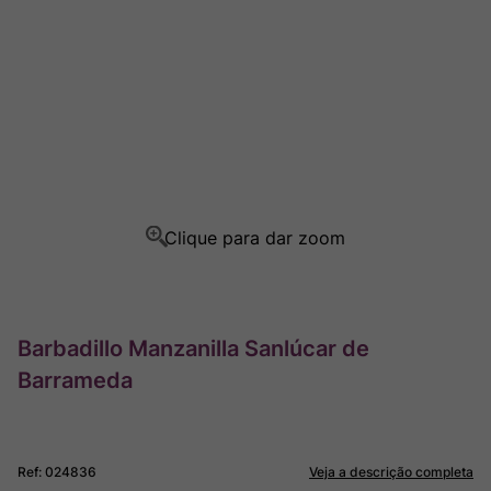
Ver Sacrum
8
º
Rocim
9
º
Champagne
10
º
Barbadillo Manzanilla Sanlúcar de
Barrameda
Ref
:
024836
Veja a descrição completa