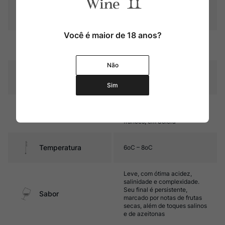
Pais
Espanha
Você é maior de 18 anos?
Amarelo palha com reflexos
Cor
esverdeados
Não
Graduação Alcóoli
15,0%
ca
Sim
3 anos em botas de Jerez
Amadurecimento
(500 litros) de carvalho
francês, em Solera
Temperatura
6oC – 8oC
Leve, com ótima acidez,
salinidade e complexidade.
Seu final é persistente,
Sabor
marcado por notas de frutas
secas, além de toques salinos
e de azeitonas