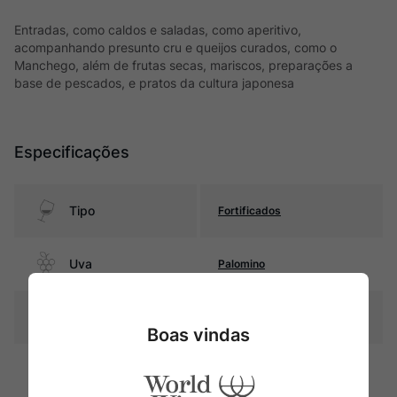
Entradas, como caldos e saladas, como aperitivo,
acompanhando presunto cru e queijos curados, como o
Manchego, além de frutas secas, mariscos, preparações a
base de pescados, e pratos da cultura japonesa
Especificações
Tipo
Fortificados
Uva
Palomino
Produtor
Bodegas Barbadillo
Boas vindas
Região
Jerez