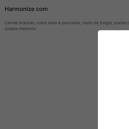
Harmonize com
Carnes brancas, como aves e pescados, risoto de funghi, pratos 
queijos maduros.