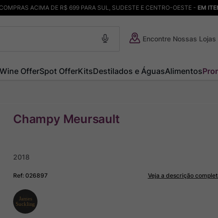
COMPRAS ACIMA DE R$ 699 PARA SUL, SUDESTE E CENTRO-OESTE -
EM IT
Encontre Nossas Lojas
Wine Offer
Spot Offer
Kits
Destilados e Águas
Alimentos
Pro
Champy Meursault
2018
Ref
:
026897
Veja a descrição complet