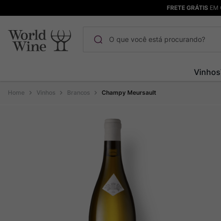
FRETE GRÁTIS
EM 
O que você está procurando?
Termos mais buscados
Vinhos
Maçanita
1
º
Vinhos
Brancos
Champy Meursault
Pinot Noir
2
º
Barolo
3
º
Garzon
4
º
Chablis
5
º
Bodega Garzon
6
º
Pacalet
7
º
Ver Sacrum
8
º
Rocim
9
º