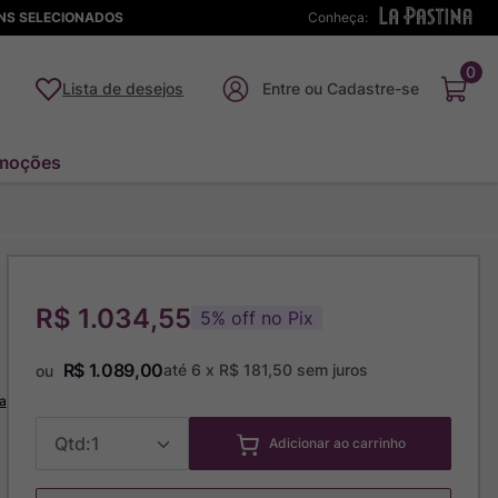
ENS SELECIONADOS
Conheça:
0
Lista de desejos
moções
R$ 1.034,55
5
%
off no Pix
R$
1
.
089
,
00
até
6
x
R$
181
,
50
sem juros
ou
a
1
Adicionar ao carrinho