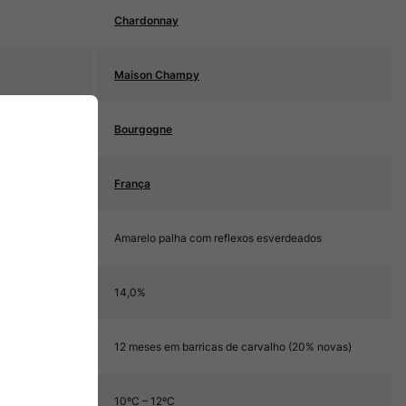
Chardonnay
Maison Champy
Bourgogne
França
Amarelo palha com reflexos esverdeados
14,0%
12 meses em barricas de carvalho (20% novas)
10ºC – 12ºC