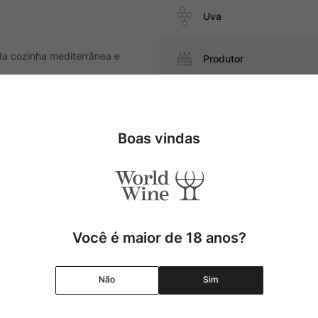
Uva
da cozinha mediterrânea e
Produtor
Região
Boas vindas
Pais
Cor
Graduação Alcóolica
Você é maior de 18 anos?
Amadurecimento
Não
Sim
Temperatura