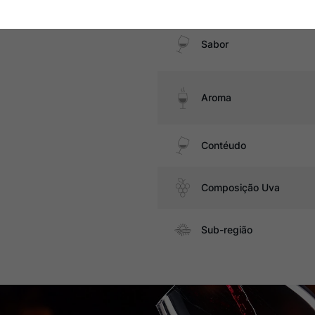
Sabor
Aroma
Contéudo
Composição Uva
Sub-região