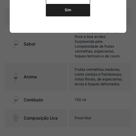
carvalho francês (75% novas)
Sim
Temperatura
15ºC – 17ºC
Médio corpo, com taninos
finos e boa acidez.
Surpreenda pela
Sabor
complexidade de frutas
vermelhas, especiarias,
toques terrosos e de couro.
Frutas vermelhas maduras,
como cerejas e framboesas,
Aroma
notas florais, de especiarias,
ervas e toques defumados.
Contéudo
750 ml
Composição Uva
Pinot Noir