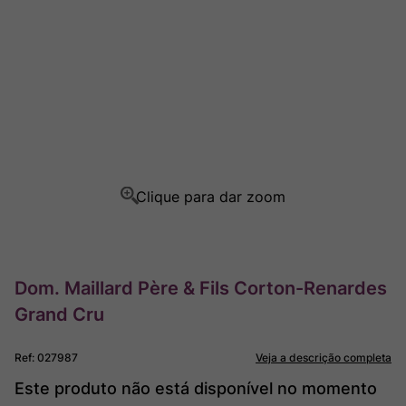
Ver Sacrum
8
º
Rocim
9
º
Champagne
10
º
Dom. Maillard Père & Fils Corton-Renardes
Grand Cru
Ref
:
027987
Veja a descrição completa
Este produto não está disponível no momento