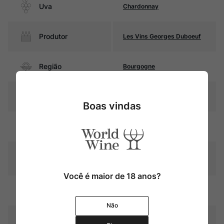
Uva
Chardonnay
Produtor
Les Vins Georges Duboeuf
Região
Bourgogne
Pais
França
Boas vindas
Amarelo palha com reflexos
Cor
dourados
Graduação Alcóoli
13,0%
ca
Você é maior de 18 anos?
Amadurecimento
Sem estágio em carvalho
Não
Temperatura
10ºC – 12ºC