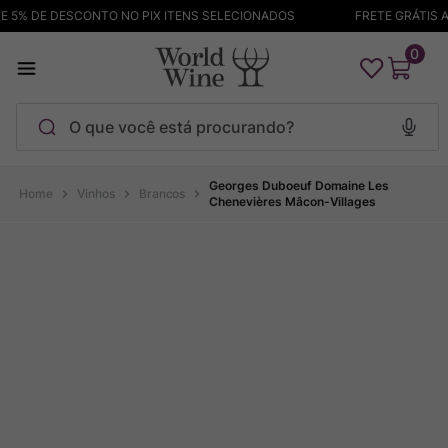
5% DE DESCONTO NO PIX ITENS SELECIONADOS
FRETE GRÁTIS AC
0
O que você está procurando?
Termos mais buscados
Georges Duboeuf Domaine Les
Vinhos
Brancos
Chenevières Mâcon-Villages
Maçanita
1
º
Pinot Noir
2
º
Barolo
3
º
Chablis
4
º
Garzon
5
º
Pacalet
6
º
Bodega Garzon
7
º