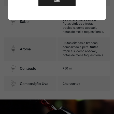
Sim
Médio corpo, com boa
untuosidade e boa acidez.
Seu final é marcado por
Sabor
frutas cítricas e frutas
tropicais, como abacaxi,
notas de mel e toques florais.
Frutas cítricas e brancas,
como limão e pera, frutas
Aroma
tropicais, como abacaxi,
notas de mel e toques florais.
Contéudo
750 ml
Composição Uva
Chardonnay