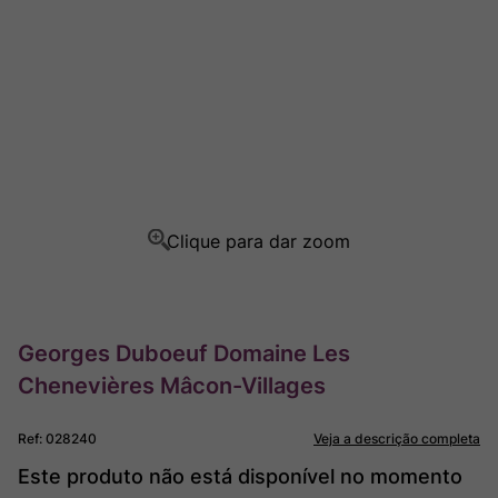
Ver Sacrum
8
º
Champagne
9
º
Rocim
10
º
Georges Duboeuf Domaine Les
Chenevières Mâcon-Villages
Ref
:
028240
Veja a descrição completa
Este produto não está disponível no momento