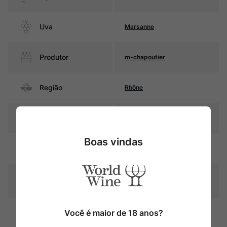
Uva
Marsanne
Produtor
m-chapoutier
Região
Rhône
Pais
França
Boas vindas
Amarelo palha com reflexos
Cor
esverdeados
Graduação Alcóoli
14%
ca
60% estagia em barricas de
Você é maior de 18 anos?
carvalho (10% barricas novas
Amadurecimento
e a outra parte de 3º uso),