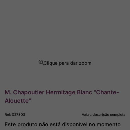
Champagne
8
º
Rocim
9
º
Ver Sacrum
10
º
M. Chapoutier Hermitage Blanc "Chante-
Alouette"
Ref
:
027303
Veja a descrição completa
Este produto não está disponível no momento