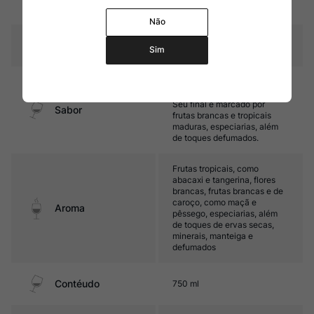
40% em tanques de inox
Não
Temperatura
10ºC – 12ºC
Sim
Médio corpo, com boa acidez
e final elegante e sedoso.
Seu final é marcado por
Sabor
frutas brancas e tropicais
maduras, especiarias, além
de toques defumados.
Frutas tropicais, como
abacaxi e tangerina, flores
brancas, frutas brancas e de
caroço, como maçã e
Aroma
pêssego, especiarias, além
de toques de ervas secas,
minerais, manteiga e
defumados
Contéudo
750 ml