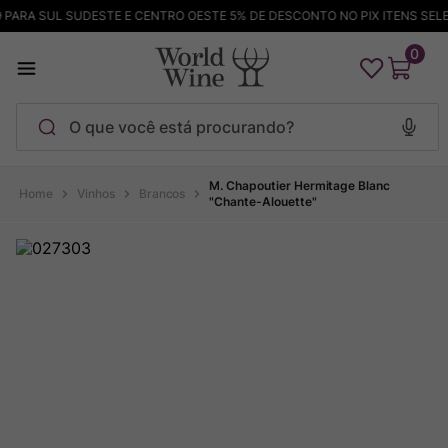
PARA SUL SUDESTE E CENTRO OESTE 5% DE DESCONTO NO PIX ITENS SELE
0
O que você está procurando?
Termos mais buscados
M. Chapoutier Hermitage Blanc
Vinhos
Brancos
"Chante-Alouette"
Maçanita
1
º
Pinot Noir
2
º
Bodega Garzon
3
º
Garzon
4
º
Chablis
5
º
Barolo
6
º
Pacalet
7
º