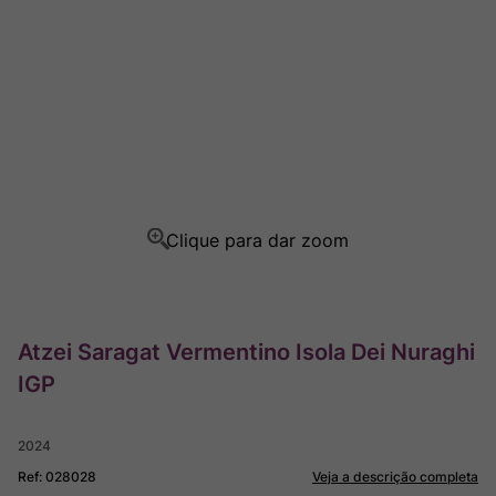
Ver Sacrum
8
º
Champagne
9
º
Rocim
10
º
Atzei Saragat Vermentino Isola Dei Nuraghi
IGP
2024
Ref
:
028028
Veja a descrição completa