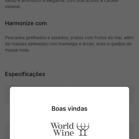
sardo é aromático e elegante, com boa acidez e caráter
mineral.
Harmonize com
Pescados grelhados e assados, pratos com frutos do mar, além
de massas salteadas com manteiga e ervas, aves e queijos de
massa mole.
Especificações
Tipo
Brancos
Boas vindas
Uva
Vermentino
Produtor
Cantine Atzei