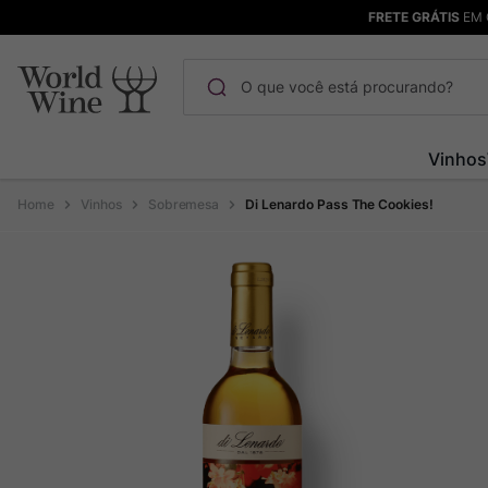
FRETE GRÁTIS
EM 
O que você está procurando?
Termos mais buscados
Vinhos
Maçanita
1
º
Vinhos
Sobremesa
Di Lenardo Pass The Cookies!
Pinot Noir
2
º
Barolo
3
º
Chablis
4
º
Bodega Garzon
5
º
Garzon
6
º
Pacalet
7
º
Rocim
8
º
Ver Sacrum
9
º