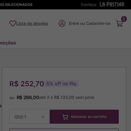
ENS SELECIONADOS
Conheça:
0
Lista de desejos
moções
R$ 252,70
5
%
off no Pix
R$
266
,
00
até
2
x
R$
133
,
00
sem juros
ou
a
1
Adicionar ao carrinho