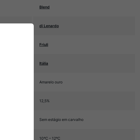
Blend
di Lenardo
Friuli
Itália
Amarelo ouro
12,5%
Sem estágio em carvalho
10ºC – 12ºC