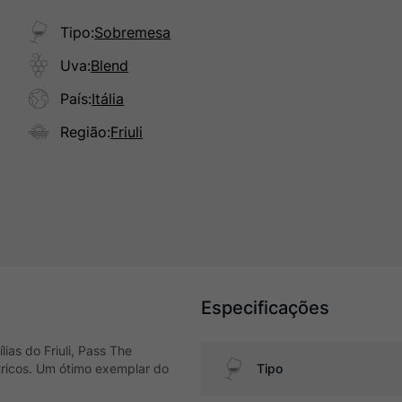
Tipo
:
Sobremesa
Uva
:
Blend
País
:
Itália
Região
:
Friuli
Especificações
lias do Friuli, Pass The
tricos. Um ótimo exemplar do
Tipo