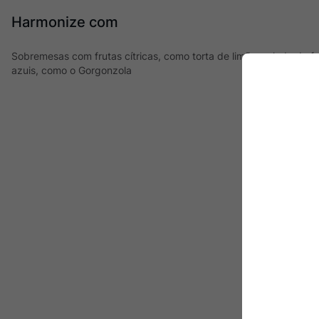
Harmonize com
Sobremesas com frutas cítricas, como torta de limão, salada de fru
azuis, como o Gorgonzola