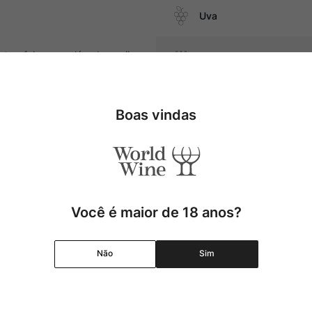
Uva
tas, foie gras, além de queijos
Produtor
Região
Boas vindas
Pais
Cor
Você é maior de 18 anos?
Graduação Alcóolica
Não
Sim
Amadurecimento
Temperatura