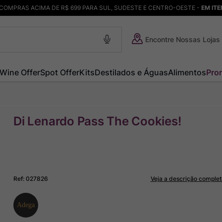
COMPRAS ACIMA DE R$ 699 PARA SUL, SUDESTE E CENTRO-OESTE -
EM IT
Encontre Nossas Lojas
Wine Offer
Spot Offer
Kits
Destilados e Águas
Alimentos
Pro
Di Lenardo Pass The Cookies!
Ref
:
027826
Veja a descrição complet