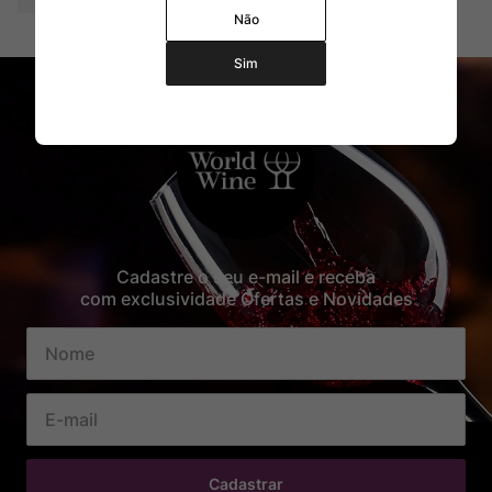
Não
Sim
Cadastre o seu e-mail e receba
com exclusividade Ofertas e Novidades
Cadastrar