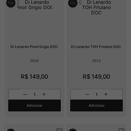
Ver Sacrum
8
º
Rocim
9
º
Champagne
10
º
Di Lenardo Pinot Grigio DOC
Di Lenardo TOH Friulano DOC
2024
2023
R$
149
,
00
R$
149
,
00
Adicionar
Adicionar