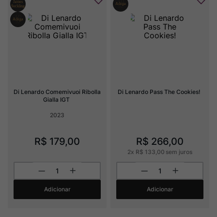
Di Lenardo Comemivuoi Ribolla 
Di Lenardo Pass The Cookies!
Gialla IGT
2023
R$
179
,
00
R$
266
,
00
2
x
R$
133
,
00
sem juros
Adicionar
Adicionar