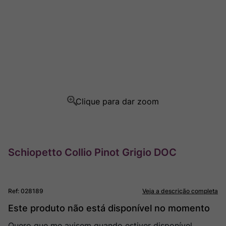
Ver Sacrum
8
º
Rocim
9
º
Champagne
10
º
Schiopetto Collio Pinot Grigio DOC
Ref
:
028189
Veja a descrição completa
Este produto não está disponível no momento
Quero que me avisem quando estiver disponível