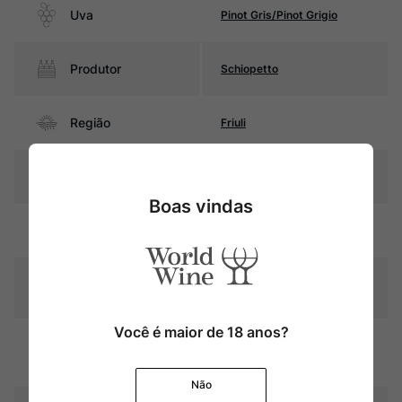
Uva
Pinot Gris/Pinot Grigio
Produtor
Schiopetto
Região
Friuli
Pais
Itália
Boas vindas
Amarelo palha com reflexos
Cor
esverdeados
Graduação Alcóoli
13,5%
ca
Você é maior de 18 anos?
8 meses em tanques de aço
Amadurecimento
inoxidável em contato com as
borras
Não