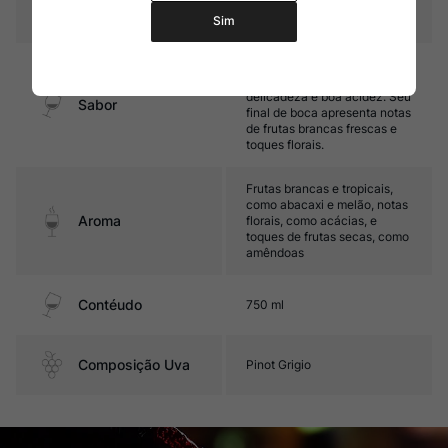
Temperatura
10ºC – 12ºC
Sim
Leve, delicado e fresco,
destacando-se por sua
delicadeza e boa acidez. Seu
Sabor
final de boca apresenta notas
de frutas brancas frescas e
toques florais.
Frutas brancas e tropicais,
como abacaxi e melão, notas
Aroma
florais, como acácias, e
toques de frutas secas, como
amêndoas
Contéudo
750 ml
Composição Uva
Pinot Grigio