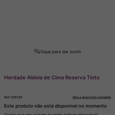
Ver Sacrum
8
º
Rocim
9
º
Champagne
10
º
Herdade Aldeia de Cima Reserva Tinto
Ref
:
028536
Veja a descrição completa
Este produto não está disponível no momento
Quero que me avisem quando estiver disponível