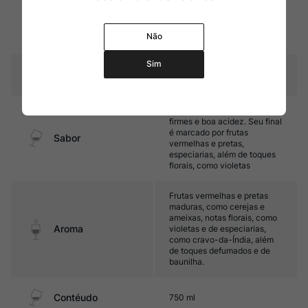
12 meses em barricas de 2º
uso (30% do vinho), 30% em
Amadurecimento
ânforas, 20% em tinajas e
Não
20% em tanques de cimento
Sim
Temperatura
15ºC – 17ºC
Encorpado, com taninos
firmes e boa acidez. Seu final
é marcado por frutas
Sabor
vermelhas e pretas,
especiarias, além de toques
florais, como violetas
Frutas vermelhas e pretas
maduras, como cerejas e
ameixas, notas florais, como
Aroma
violetas e de especiarias,
como cravo-da-Índia, além
de toques defumados e de
baunilha.
Contéudo
750 ml