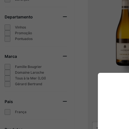
Departamento
Vinhos
Promoção
Pontuados
Marca
Famille Bougrier
Domaine Laroche
Bougrier Pure
Tous à la Mer (LGI)
Chenin B
Gérard Bertrand
2024
Pais
R$
149
França