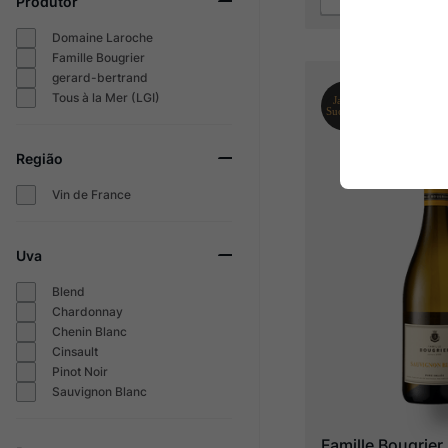
Produtor
Domaine Laroche
Famille Bougrier
gerard-bertrand
Tous à la Mer (LGI)
Região
Vin de France
Uva
Blend
Chardonnay
Chenin Blanc
Cinsault
Pinot Noir
Sauvignon Blanc
Famille Bougrier 