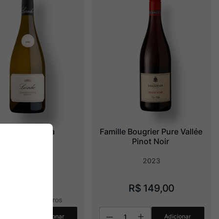
aroche Reserva 
Famille Bougrier Pure Vallée 
Chardonnay
Pinot Noir
2024
2023
R$
239
,
00
R$
149
,
00
R$
119
,
50
sem juros
Adicionar
Adicionar