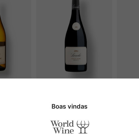
 Vallée 
Laroche Reserva Pinot Noir
L
lanc
2024
Boas vindas
R$
239
,
00
,
00
2
x
R$
119
,
50
sem juros
2
x
Adicionar
Adicionar