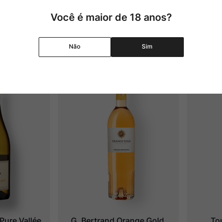
Você é maior de 18 anos?
Não
Sim
Pure Vallée 
G. Bertrand Orange Gold
To