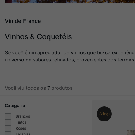
Ver Sacrum
10
º
Vin de France
Vinhos & Coquetéis
Se você é um apreciador de vinhos que busca experiênc
universo de sabores refinados, provenientes dos terroirs
Você viu todos os
7
produtos
Categoria
Brancos
Tintos
Rosés
Laranjas