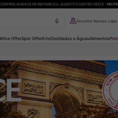
COMPRAS ACIMA DE R$ 699 PARA SUL, SUDESTE E CENTRO-OESTE -
EM IT
Encontre Nossas Lojas
Wine Offer
Spot Offer
Kits
Destilados e Águas
Alimentos
Pro