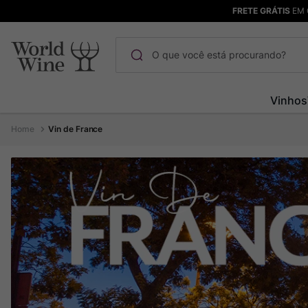
FRETE GRÁTIS
EM 
O que você está procurando?
Termos mais buscados
Vinhos
Maçanita
1
º
Vin de France
Pinot Noir
2
º
Bodega Garzon
3
º
Garzon
4
º
Chablis
5
º
Barolo
6
º
Pacalet
7
º
Champagne
8
º
Rocim
9
º