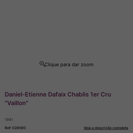
Ver Sacrum
8
º
Champagne
9
º
Rocim
10
º
Daniel-Etienne Dafaix Chablis 1er Cru
"Vaillon"
1981
Ref
:
028590
Veja a descrição completa