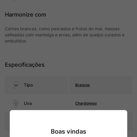
Harmonize com
Carnes brancas, como pescados e frutos do mar, massas
salteadas com manteiga e ervas, além de queijos curados e
embutidos
Especificações
Tipo
Brancos
Uva
Chardonnay
Produtor
Daniel-Etienne Defaix
Boas vindas