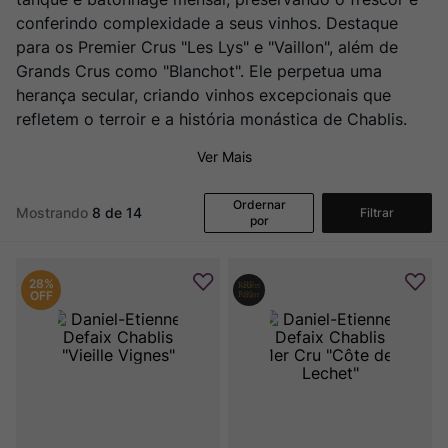
Ver Sacrum
8
º
conferindo complexidade a seus vinhos. Destaque
Rocim
9
º
para os Premier Crus "Les Lys" e "Vaillon", além de
Grands Crus como "Blanchot". Ele perpetua uma
Champagne
10
º
herança secular, criando vinhos excepcionais que
refletem o terroir e a história monástica de Chablis.
Ver Mais
Ordernar
Mostrando
8 de 14
Filtrar
por
28%
OFF