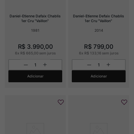
Daniel-Etienne Dafaix Chablis 
Daniel-Etienne Defaix Chablis 
1er Cru "Vaillon"
1er Cru "Vaillon"
1981
2014
R$
3
.
990
,
00
R$
799
,
00
6
x
R$
665
,
00
sem juros
6
x
R$
133
,
16
sem juros
Adicionar
Adicionar