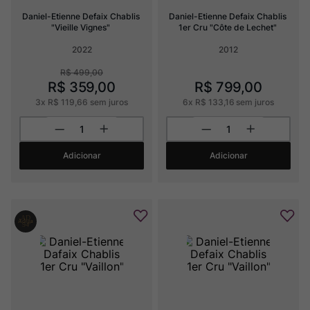
Daniel-Etienne Defaix Chablis 
Daniel-Etienne Defaix Chablis 
"Vieille Vignes"
1er Cru "Côte de Lechet"
2022
2012
R$
499
,
00
R$
359
,
00
R$
799
,
00
3
x
R$
119
,
66
sem juros
6
x
R$
133
,
16
sem juros
Adicionar
Adicionar