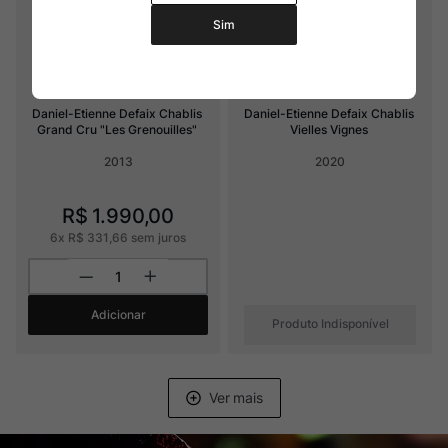
Sim
Daniel-Etienne Defaix Chablis 
Daniel-Etienne Defaix Chablis 
Grand Cru "Les Grenouilles"
Vielles Vignes
2013
2020
R$
1
.
990
,
00
6
x
R$
331
,
66
sem juros
Adicionar
Produto Indisponível