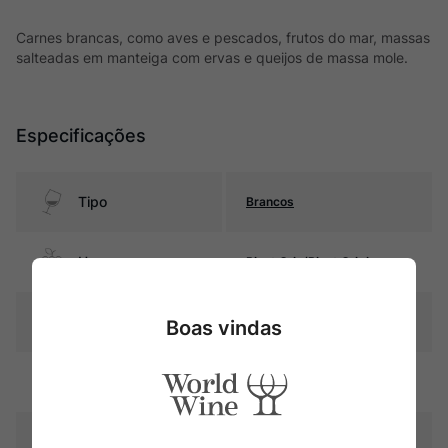
Carnes brancas, como aves e pescados, frutos do mar, massas
salteadas em manteiga com ervas e queijos de massa mole.
Especificações
Tipo
Brancos
Uva
Pinot Gris/Pinot Grigio
Produtor
Famille Hugel
Boas vindas
Região
Alsace
Pais
França