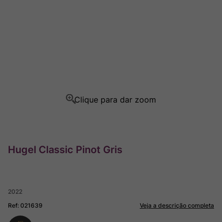
Ver Sacrum
8
º
Champagne
9
º
Rocim
10
º
Hugel Classic Pinot Gris
2022
Ref
:
021639
Veja a descrição completa