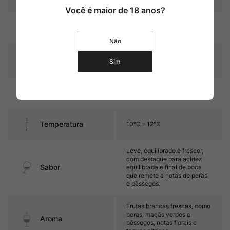
Você é maior de 18 anos?
Amarelo palha com reflexos
Cor
esverdeados
Não
Graduação Alcóoli
14,5%
Sim
ca
Amadurecimento
Sem estágio em carvalho
Temperatura
10ºC – 12ºC
Leve, equilibrado e frescor,
com destaque para acidez
Sabor
equilibrada e final de boca
que remete a notas de peras
e pêssegos.
Frutas brancas frescas, como
peras, maçãs verdes e
Aroma
pêssegos, notas florais e