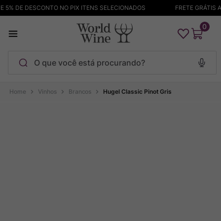
5% DE DESCONTO NO PIX ITENS SELECIONADOS
FRETE GRÁTIS ACI
0
O que você está procurando?
Termos mais buscados
Vinhos
Brancos
Hugel Classic Pinot Gris
Maçanita
1
º
Pinot Noir
2
º
Barolo
3
º
Chablis
4
º
Garzon
5
º
Pacalet
6
º
Bodega Garzon
7
º