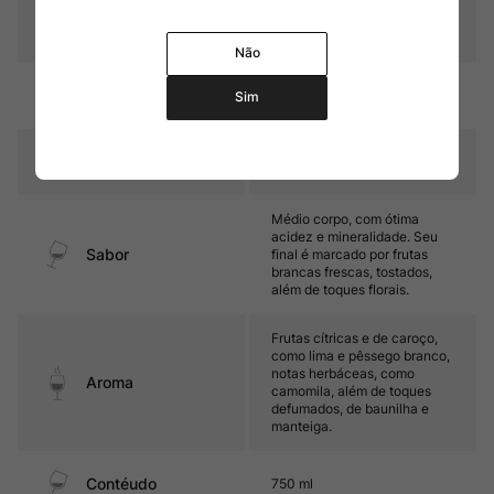
Graduação Alcóoli
13,0%
ca
Não
17 a 18 meses em barricas de
Amadurecimento
Sim
carvalho (parte do vinho)
Temperatura
10ºC – 12ºC
Médio corpo, com ótima
acidez e mineralidade. Seu
Sabor
final é marcado por frutas
brancas frescas, tostados,
além de toques florais.
Frutas cítricas e de caroço,
como lima e pêssego branco,
notas herbáceas, como
Aroma
camomila, além de toques
defumados, de baunilha e
manteiga.
Contéudo
750 ml