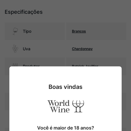
Especificações
Tipo
Brancos
Uva
Chardonnay
Produtor
Patrick Javillier
Região
Bourgogne
Boas vindas
Pais
França
Amarelo palha com reflexos
Cor
dourados
Você é maior de 18 anos?