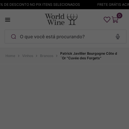
 DE DESCONTO NO PIX ITENS SELECIONADOS
FRETE GRÁTIS ACIMA
0
O que você está procurando?
Termos mais buscados
Patrick Javillier Bourgogne Côte d
Vinhos
Brancos
´Or "Cuvée des Forgets"
Maçanita
1
º
Pinot Noir
2
º
Barolo
3
º
Chablis
4
º
Bodega Garzon
5
º
Garzon
6
º
Pacalet
7
º