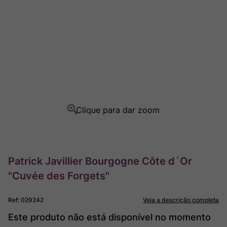
Rocim
8
º
Ver Sacrum
9
º
Champagne
10
º
Patrick Javillier Bourgogne Côte d´Or
"Cuvée des Forgets"
Ref
:
029242
Veja a descrição completa
Este produto não está disponível no momento