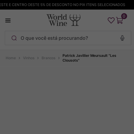
E E CENTRO OESTE 5% DE DESCONTO NO PIX ITENS SELECIONADOS
0
O que você está procurando?
Termos mais buscados
Patrick Javillier Meursault "Les
Vinhos
Brancos
Clousots"
Maçanita
1
º
Pinot Noir
2
º
Barolo
3
º
Garzon
4
º
Chablis
5
º
Pacalet
6
º
Bodega Garzon
7
º