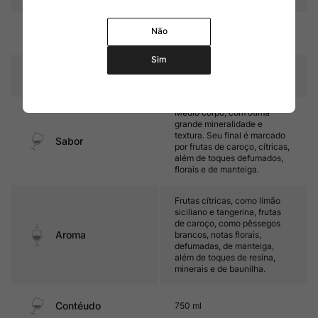
17 a 18 meses em barricas de
Não
Amadurecimento
carvalho
Sim
Temperatura
10ºC – 12ºC
Médio corpo, com ótima
grande mineralidade e
textura. Seu final é marcado
Sabor
por frutas de caroço, cítricas,
além de toques defumados,
florais e de manteiga.
Frutas cítricas, como limão
siciliano e tangerina, frutas
de caroço, como pêssegos
Aroma
brancos, notas florais,
defumadas, de manteiga,
além de toques de resina,
minerais e de baunilha.
Contéudo
750 ml