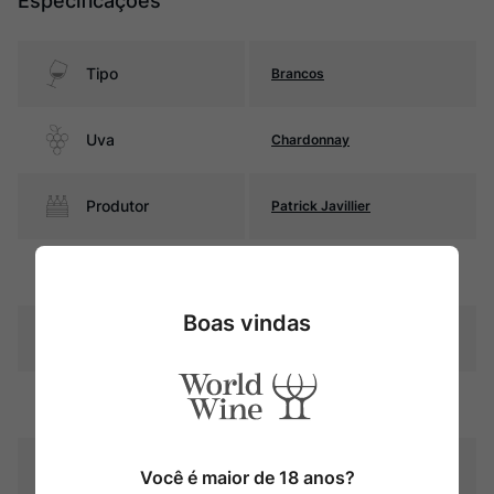
Especificações
Tipo
Brancos
Uva
Chardonnay
Produtor
Patrick Javillier
Região
Bourgogne
Boas vindas
Pais
França
Amarelo palha com reflexos
Cor
dourados
Graduação Alcóoli
Você é maior de 18 anos?
13,0%
ca