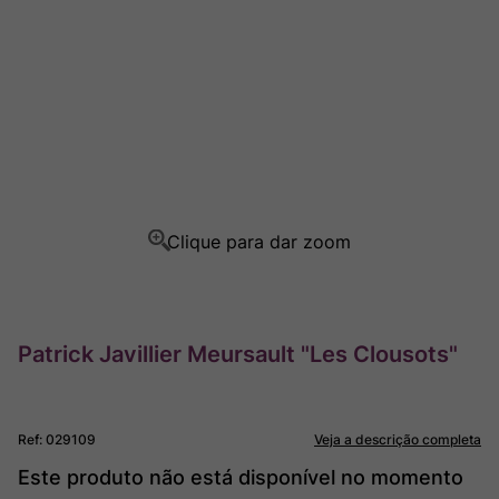
Ver Sacrum
8
º
Rocim
9
º
Champagne
10
º
Patrick Javillier Meursault "Les Clousots"
Ref
:
029109
Veja a descrição completa
Este produto não está disponível no momento