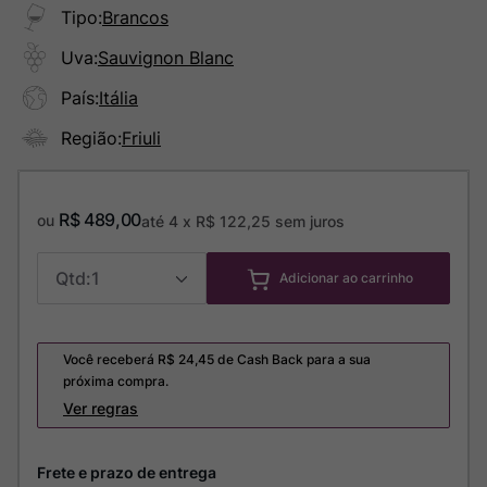
Tipo
:
Brancos
Uva
:
Sauvignon Blanc
País
:
Itália
Região
:
Friuli
R$
489
,
00
ou
até
4
x
R$
122
,
25
sem juros
1
Adicionar ao carrinho
Você receberá R$
24,45
de Cash Back para a sua
próxima compra.
Ver regras