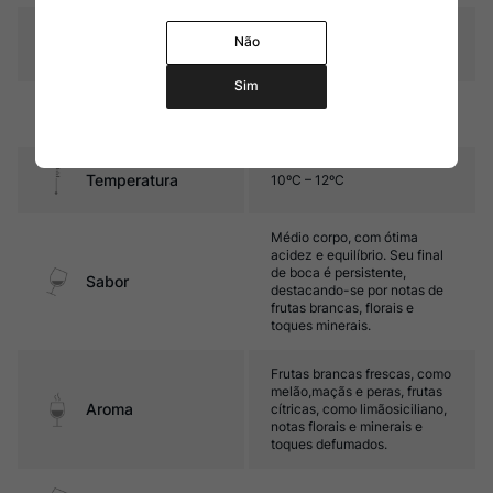
Graduação Alcóoli
Não
13,0%
ca
Sim
Amadurecimento
Sem estágio em carvalho
Temperatura
10ºC – 12ºC
Médio corpo, com ótima
acidez e equilíbrio. Seu final
de boca é persistente,
Sabor
destacando-se por notas de
frutas brancas, florais e
toques minerais.
Frutas brancas frescas, como
melão,maçãs e peras, frutas
Aroma
cítricas, como limãosiciliano,
notas florais e minerais e
toques defumados.