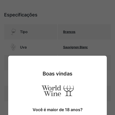
Especificações
Tipo
Brancos
Uva
Sauvignon Blanc
Produtor
Schiopetto
Boas vindas
Região
Friuli
Pais
Itália
Amarelo palha com reflexos
Cor
Você é maior de 18 anos?
esverdeados