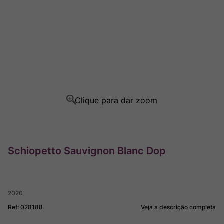
Ver Sacrum
8
º
Rocim
9
º
Champagne
10
º
Schiopetto Sauvignon Blanc Dop
2020
Ref
:
028188
Veja a descrição completa