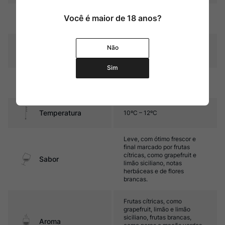
Amarelo palha com reflexos
Você é maior de 18 anos?
Cor
esverdeados
Graduação Alcóoli
Não
11,5%
ca
Sim
3 meses de afinamento em
Amadurecimento
garrafa.
Temperatura
10ºC – 12ºC
Leve, com ótimo frescor e
final marcado por frutas
cítricas, como grapefruit e
Sabor
limão siciliano, notas
herbáceas e de flores
brancas.
Frutas cítricas, como
grapefruit, limão e limão
siciliano, frutas brancas,
Aroma