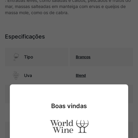
: Entradas leves, como saladas e caldos, pescados e frutos do
mar, massas salteadas em manteiga com ervas e queijos de
massa mole, como os de cabra.
Especificações
Tipo
Brancos
Uva
Blend
Produtor
Torrevento
Boas vindas
Região
Puglia
Pais
Itália