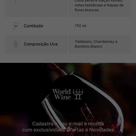
como peras e maçãs verdes,
notas herbáceas e toques de
flores brancas.
Contéudo
750 ml
Trebbiano, Chardonnay e
Composição Uva
Bombino Bianco
Cadastre o seu e-mail e receba
com exclusividade Ofertas e Novidades