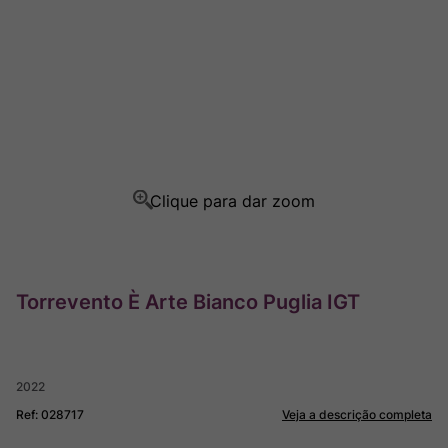
Champagne
8
º
Rocim
9
º
Ver Sacrum
10
º
Torrevento È Arte Bianco Puglia IGT
2022
Ref
:
028717
Veja a descrição completa