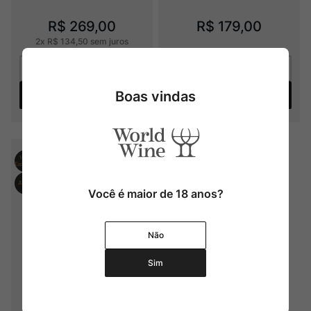
R$
269
,
00
R$
179
,
00
2
x
R$
134
,
50
sem juros
Boas vindas
Adicionar
Adicionar
Você é maior de 18 anos?
Não
Sim
CARM Rabigato