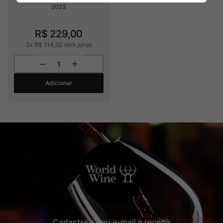
2023
R$
229
,
00
2
x
R$
114
,
50
sem juros
Adicionar
Cadastre o seu e-mail e receba