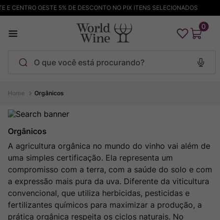
E CENTRO OESTE 5% DE DESCONTO NO PIX ITENS SELECIONADOS
F
0
O que você está procurando?
Termos mais buscados
Orgânicos
Maçanita
1
º
Pinot Noir
2
º
Orgânicos
Barolo
A agricultura orgânica no mundo do vinho vai além de
3
º
uma simples certificação. Ela representa um
Garzon
4
º
compromisso com a terra, com a saúde do solo e com
Chablis
5
º
a expressão mais pura da uva. Diferente da viticultura
Bodega Garzon
convencional, que utiliza herbicidas, pesticidas e
6
º
fertilizantes químicos para maximizar a produção, a
Pacalet
7
º
prática orgânica respeita os ciclos naturais. No