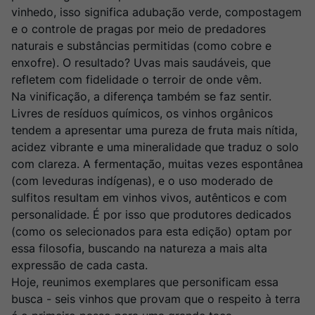
Ver Sacrum
8
º
vinhedo, isso significa adubação verde, compostagem
Rocim
e o controle de pragas por meio de predadores
9
º
naturais e substâncias permitidas (como cobre e
Champagne
10
º
enxofre). O resultado? Uvas mais saudáveis, que
refletem com fidelidade o terroir de onde vêm.
Na vinificação, a diferença também se faz sentir.
Livres de resíduos químicos, os vinhos orgânicos
tendem a apresentar uma pureza de fruta mais nítida,
acidez vibrante e uma mineralidade que traduz o solo
com clareza. A fermentação, muitas vezes espontânea
(com leveduras indígenas), e o uso moderado de
sulfitos resultam em vinhos vivos, autênticos e com
personalidade. É por isso que produtores dedicados
(como os selecionados para esta edição) optam por
essa filosofia, buscando na natureza a mais alta
expressão de cada casta.
Hoje, reunimos exemplares que personificam essa
busca - seis vinhos que provam que o respeito à terra