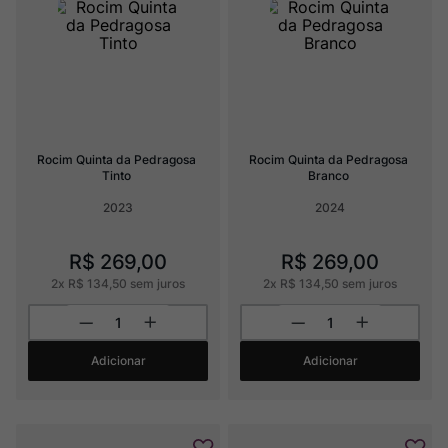
Ver Sacrum
8
º
Rocim
9
º
Champagne
10
º
Rocim Quinta da Pedragosa 
Rocim Quinta da Pedragosa 
Tinto
Branco
2023
2024
R$
269
,
00
R$
269
,
00
2
x
R$
134
,
50
sem juros
2
x
R$
134
,
50
sem juros
Adicionar
Adicionar