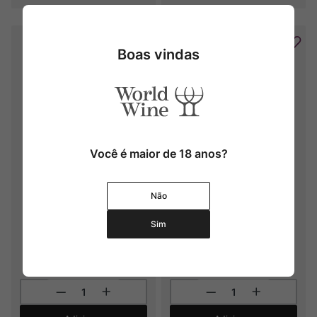
Boas vindas
Você é maior de 18 anos?
Azores Wine Company 
Azores Wine Company 
Terrantez do Pico
Verdelho o Original
Não
2024
2024
Sim
R$
1
.
090
,
00
R$
582
,
00
6
x
R$
181
,
66
sem juros
5
x
R$
116
,
40
sem juros