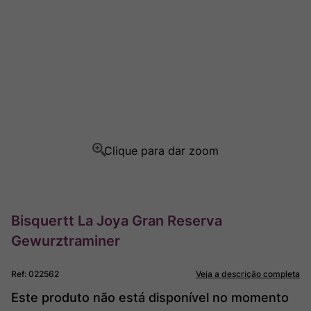
Rocim
8
º
Ver Sacrum
9
º
Champagne
10
º
Bisquertt La Joya Gran Reserva
Gewurztraminer
Ref
:
022562
Veja a descrição completa
Este produto não está disponível no momento