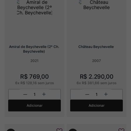
Champagne
8
º
Rocim
9
º
Ver Sacrum
10
º
Amiral de Beychevelle (2º Ch. 
Château Beychevelle
Beychevelle)
2021
2007
R$
769
,
00
R$
2
.
290
,
00
6
x
R$
128
,
16
sem juros
6
x
R$
381
,
66
sem juros
Adicionar
Adicionar