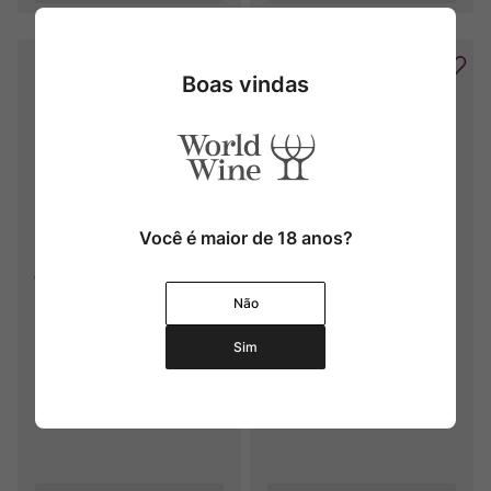
Boas vindas
Você é maior de 18 anos?
Amiral de Beychevelle (2º Ch. 
Chateau Beychevelle
Beychevelle)
Não
2020
2011
Sim