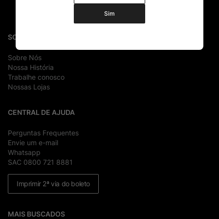
Sim
SOBRE
Sobre Nós
Nossa História
Trabalhe conosco
Nossas Lojas
CENTRAL DE AJUDA
Perguntas Frequentes
Envie um e-mail
Whatsapp
SAC 0800 721 8881
Imprimir 2ª via do boleto
MAIS BUSCADOS