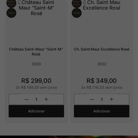
Champagne
8
º
Rocim
9
º
Ver Sacrum
10
º
Château Saint-Maur "Saint-M" 
Ch. Saint Maur Excellence Rosé
Rosé
2020
2022
R$
299
,
00
R$
349
,
00
2
x
R$
149
,
50
sem juros
3
x
R$
116
,
33
sem juros
Adicionar
Adicionar