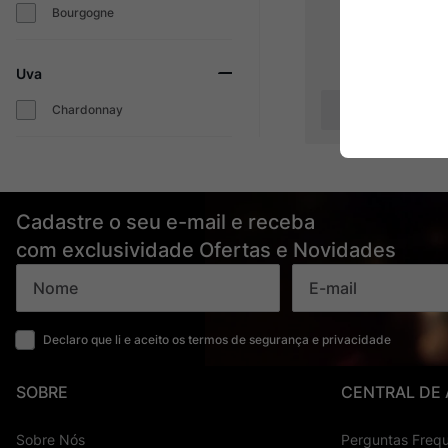
Bourgogne
Uva
Produto Indis
Chardonnay
Cadastre o seu e-mail e receba
com exclusividade Ofertas e Novidades
Declaro que li e aceito os termos de segurança e privacidade
SOBRE
CENTRAL DE
Sobre Nós
Perguntas Freq