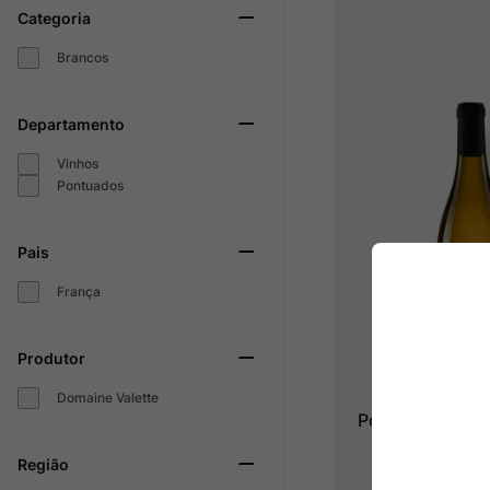
Categoria
Champagne
10
º
Brancos
Departamento
Vinhos
Pontuados
Pais
França
Produtor
Domaine Valette
Pouilly-Fuissé "
Monsieur 
Região
2005