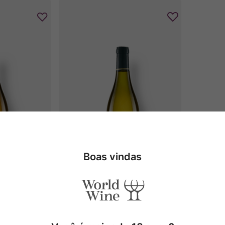
Boas vindas
Le Clos de 
Pouilly-Vinzelles
Noly"