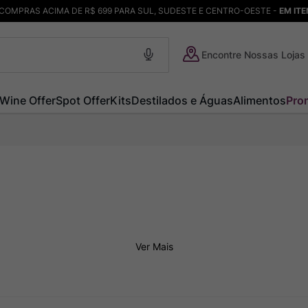
COMPRAS ACIMA DE R$ 699 PARA SUL, SUDESTE E CENTRO-OESTE -
EM IT
Encontre Nossas Lojas
Wine Offer
Spot Offer
Kits
Destilados e Águas
Alimentos
Pro
Ver Mais