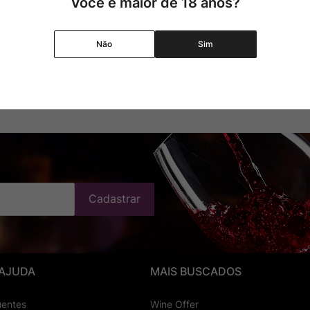
Você é maior de 18 anos?
Não
Sim
ponível
Produto Indisponível
Cadastrar
 AJUDA
MAIS BUSCADOS
uentes
Wine Offer