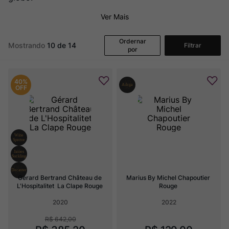
Ver Sacrum
8
º
Ver Mais
Rocim
9
º
Champagne
10
º
Ordernar
Mostrando
10 de 14
Filtrar
por
40%
OFF
Gérard Bertrand Château de 
Marius By Michel Chapoutier 
L'Hospitalitet  La Clape Rouge
Rouge
2020
2022
R$
642
,
00