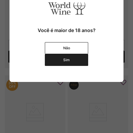
Blanc
d'Or Extra-Brut NV
2021
R$
129
,
00
R$
599
,
00
Você é maior de 18 anos?
5
x
R$
119
,
80
sem juros
Não
Adicionar
Adicionar
Sim
35%
OFF