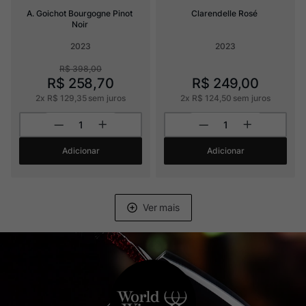
A. Goichot Bourgogne Pinot 
Clarendelle Rosé
Noir
2023
2023
R$
398
,
00
R$
258
,
70
R$
249
,
00
2
x
R$
129
,
35
sem juros
2
x
R$
124
,
50
sem juros
Adicionar
Adicionar