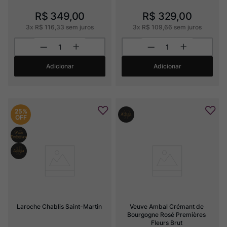
R$
349
,
00
R$
329
,
00
3
x
R$
116
,
33
sem juros
3
x
R$
109
,
66
sem juros
Adicionar
Adicionar
25%
OFF
Laroche Chablis Saint-Martin
Veuve Ambal Crémant de 
Bourgogne Rosé Premières 
Fleurs Brut