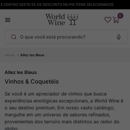
CENTRO OESTE 5% DE DESCONTO NO PIX ITENS SELECIONADOS
FRE
0
O que você está procurando?
Termos mais buscados
Allez les Bleus
Maçanita
1
º
Allez les Bleus
Pinot Noir
2
º
Vinhos & Coquetéis
Barolo
3
º
Se você é um apreciador de vinhos que busca
Garzon
4
º
experiências enológicas excepcionais, a World Wine é
Chablis
5
º
o seu destino premium. Em nosso vasto catálogo,
Pacalet
6
º
mergulhe em um universo de sabores refinados,
provenientes dos terroirs mais distintos ao redor do
Bodega Garzon
7
º
globo.