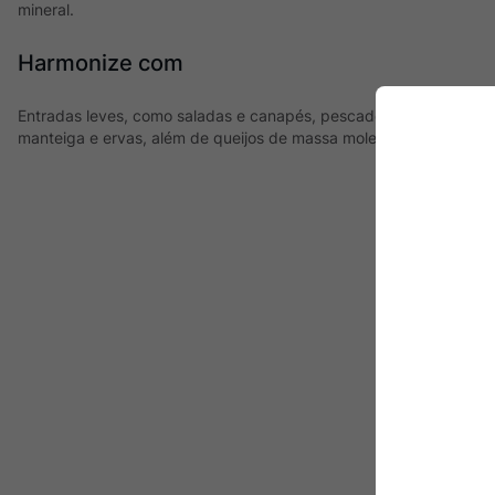
mineral.
Harmonize com
Entradas leves, como saladas e canapés, pescados e frutos do m
manteiga e ervas, além de queijos de massa mole.