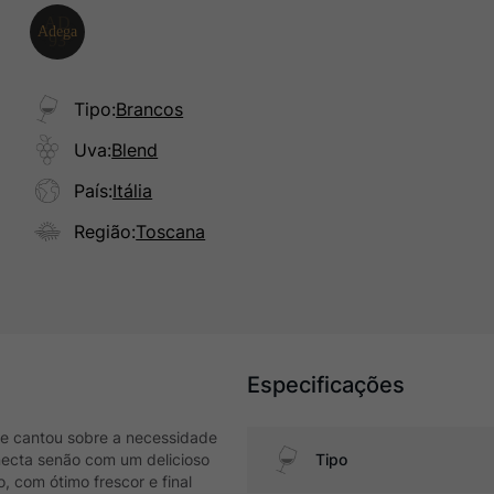
Tipo
:
Brancos
Uva
:
Blend
País
:
Itália
Região
:
Toscana
Especificações
le cantou sobre a necessidade
necta senão com um delicioso
Tipo
, com ótimo frescor e final