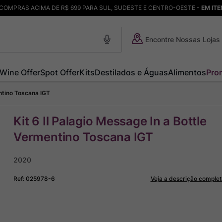
COMPRAS ACIMA DE R$ 699 PARA SUL, SUDESTE E CENTRO-OESTE -
EM IT
Encontre Nossas Lojas
Wine Offer
Spot Offer
Kits
Destilados e Águas
Alimentos
Pro
entino Toscana IGT
Kit 6 Il Palagio Message In a Bottle
Vermentino Toscana IGT
2020
Ref
:
025978-6
Veja a descrição complet