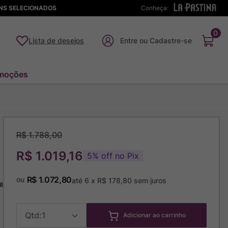
ENS SELECIONADOS
Conheça:
0
Lista de desejos
moções
R$
1
.
788
,
00
R$ 1.019,16
5
%
off no Pix
R$
1
.
072
,
80
ou
até
6
x
R$
178
,
80
sem juros
a
1
Adicionar ao carrinho