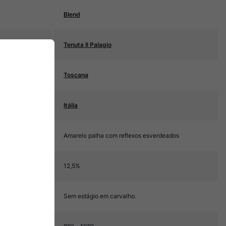
Blend
Tenuta Il Palagio
Toscana
Itália
Amarelo palha com reflexos esverdeados
12,5%
Sem estágio em carvalho.