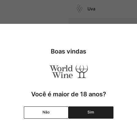
Uva
Produtor
ar, massas salteadas com
Região
Boas vindas
Pais
Cor
Você é maior de 18 anos?
Graduação Alcóolica
Não
Sim
Amadurecimento