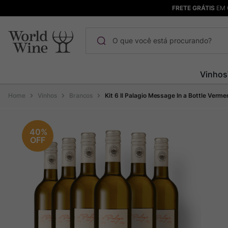
FRETE GRÁTIS
EM 
O que você está procurando?
Termos mais buscados
Vinhos
Maçanita
1
º
Vinhos
Brancos
Kit 6 Il Palagio Message In a Bottle Verm
Pinot Noir
2
º
Barolo
3
º
40%
OFF
Chablis
4
º
Bodega Garzon
5
º
Garzon
6
º
Pacalet
7
º
Rocim
8
º
Ver Sacrum
9
º