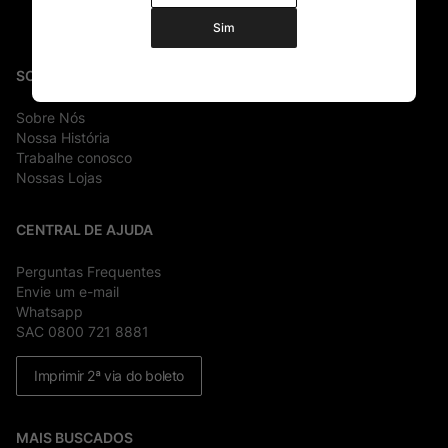
Sim
SOBRE
Sobre Nós
Nossa História
Trabalhe conosco
Nossas Lojas
CENTRAL DE AJUDA
Perguntas Frequentes
Envie um e-mail
Whatsapp
SAC 0800 721 8881
Imprimir 2ª via do boleto
MAIS BUSCADOS