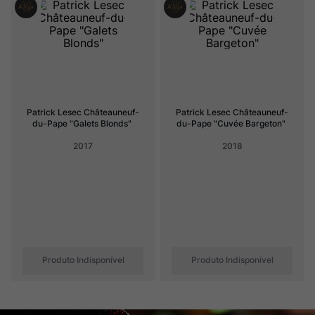
Ver Sacrum
8
º
Rocim
9
º
Champagne
10
º
Patrick Lesec Châteauneuf-
Patrick Lesec Châteauneuf-
du-Pape "Galets Blonds"
du-Pape "Cuvée Bargeton"
2017
2018
Produto Indisponível
Produto Indisponível