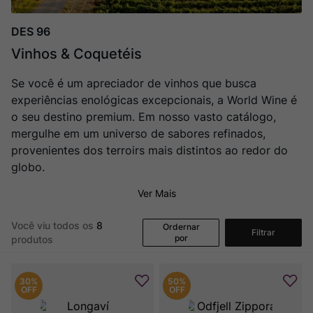
Ver Sacrum
8
º
Rocim
9
º
DES 96
Champagne
10
º
Vinhos & Coquetéis
Se você é um apreciador de vinhos que busca
experiências enológicas excepcionais, a World Wine é
o seu destino premium. Em nosso vasto catálogo,
mergulhe em um universo de sabores refinados,
provenientes dos terroirs mais distintos ao redor do
globo.
Ver Mais
Você viu todos os
8
Ordernar
Filtrar
por
produtos
30%
50%
OFF
OFF