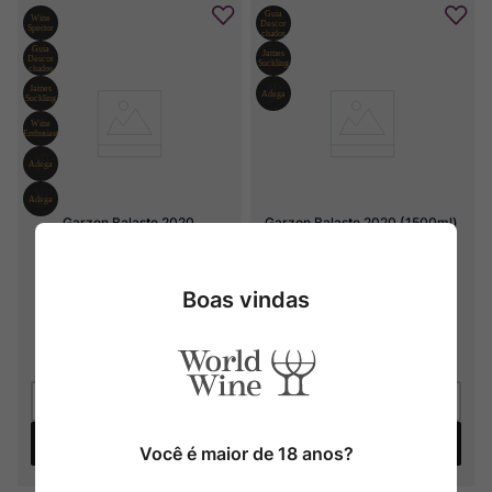
Garzon Balasto 2020
Garzon Balasto 2020 (1500ml)
2020
2020
Boas vindas
R$
1
.
400
,
00
R$
2
.
650
,
00
6
x
R$
233
,
33
sem juros
6
x
R$
441
,
66
sem juros
Adicionar
Adicionar
Você é maior de 18 anos?