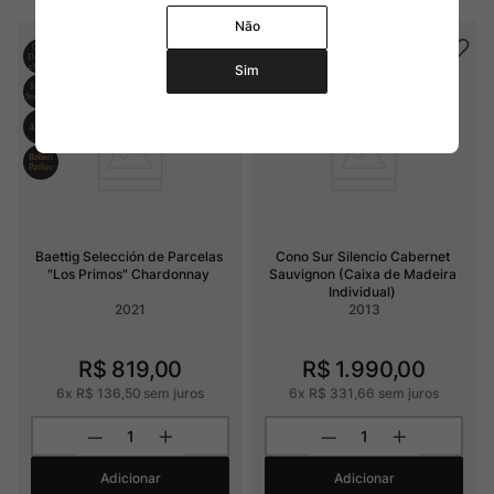
Não
Sim
Baettig Selección de Parcelas 
Cono Sur Silencio Cabernet 
"Los Primos" Chardonnay
Sauvignon (Caixa de Madeira 
Individual)
2021
2013
R$
819
,
00
R$
1
.
990
,
00
6
x
R$
136
,
50
sem juros
6
x
R$
331
,
66
sem juros
Adicionar
Adicionar