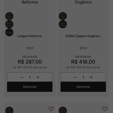
Longaví Reforma
Odfjell Zippora Orgânico
2020
2019
R$
410
,
00
R$
836
,
00
R$
287
,
00
R$
418
,
00
2
x
R$
143
,
50
sem juros
4
x
R$
104
,
50
sem juros
Adicionar
Adicionar