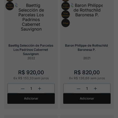
Baettig Selección de Parcelas 
Baron Philippe de Rothschild 
Los Padrinos Cabernet 
Baronesa P.
Sauvignon
2022
2021
R$
920
,
00
R$
820
,
00
6
x
R$
153
,
33
sem juros
6
x
R$
136
,
66
sem juros
Adicionar
Adicionar