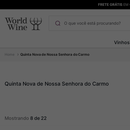
FRETE GRÁTIS
EM 
O que você está procurando?
Termos mais buscados
Vinhos
Maçanita
1
º
Quinta Nova de Nossa Senhora do Carmo
Pinot Noir
2
º
Bodega Garzon
3
º
Garzon
4
º
Quinta Nova de Nossa Senhora do Carmo
Chablis
5
º
Barolo
6
º
Pacalet
7
º
Mostrando
8 de 22
Champagne
8
º
Rocim
9
º