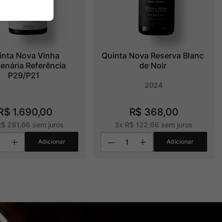
inta Nova Vinha 
Quinta Nova Reserva Blanc 
enária Referência 
de Noir
P29/P21
2024
R$
1
.
690
,
00
R$
368
,
00
R$
281
,
66
sem juros
3
x
R$
122
,
66
sem juros
Adicionar
Adicionar