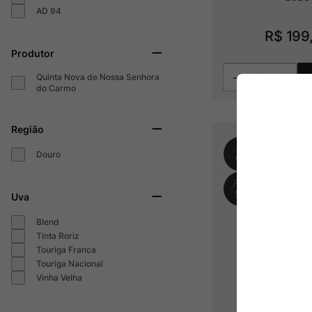
AD 94
R$
199
Produtor
Quinta Nova de Nossa Senhora
do Carmo
Região
Douro
Uva
Blend
Tinta Roriz
Touriga Franca
Touriga Nacional
Vinha Velha