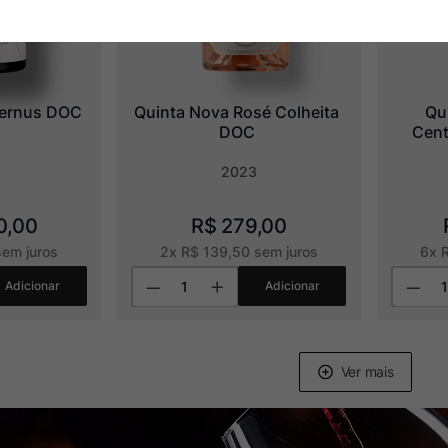
ternus DOC
Quinta Nova Rosé Colheita 
Qu
DOC
Cent
2023
0
,
00
R$
279
,
00
em juros
2
x
R$
139
,
50
sem juros
6
x
Adicionar
Adicionar