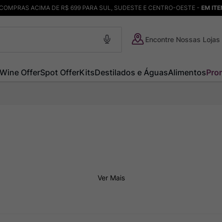
COMPRAS ACIMA DE R$ 699 PARA SUL, SUDESTE E CENTRO-OESTE -
EM IT
Encontre Nossas Lojas
Wine Offer
Spot Offer
Kits
Destilados e Águas
Alimentos
Pro
Ver Mais