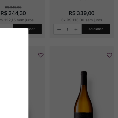
R$
349
,
00
R$
244
,
30
R$
339
,
00
R$
122
,
15
sem juros
3
x
R$
113
,
00
sem juros
Adicionar
Adicionar