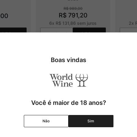
R$
989
,
00
R$
791
,
20
,
00
6
x
R$
131
,
86
sem juros
2
x
Adicionar
Adicionar
Boas vindas
Você é maior de 18 anos?
Não
Sim