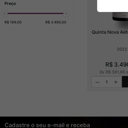
R$ 199,00
R$ 3.490,00
Quinta Nova Ae
2022
R$
3
.
49
6
x
R$
581
,
66
s
Cadastre o seu e-mail e receba