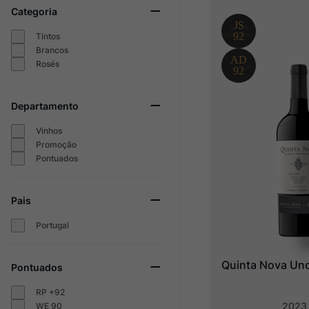
Categoria
Ver Sacrum
10
º
Tintos
Brancos
Rosés
Departamento
Vinhos
Promoção
Pontuados
Pais
Portugal
Quinta Nova Un
Pontuados
RP +92
2023
WE 90