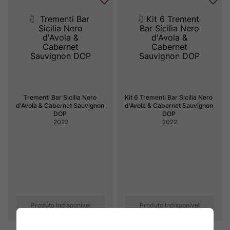
Trementi Bar Sicilia Nero 
Kit 6 Trementi Bar Sicilia Nero 
d'Avola & Cabernet Sauvignon 
d'Avola & Cabernet Sauvignon 
DOP
DOP
2022
2022
Produto Indisponível
Produto Indisponível