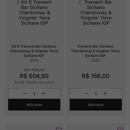
Ver Sacrum
8
º
Rocim
9
º
Champagne
10
º
Kit 6 Trementi Bar Siciliano 
Trementi Bar Siciliano 
Chardonnay & Viognier Terre 
Chardonnay & Viognier Terre 
Siciliane IGP
Siciliane IGP
2023
2023
R$
1
.
008
,
00
R$
604
,
80
R$
168
,
00
6
x
R$
100
,
80
sem juros
Adicionar
Adicionar