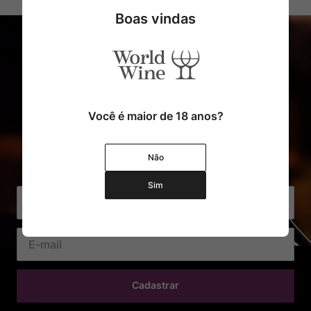
Boas vindas
Você é maior de 18 anos?
Cadastre o seu e-mail e receba
Não
com exclusividade Ofertas e Novidades
Sim
Cadastrar