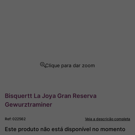
Rocim
8
º
Ver Sacrum
9
º
Champagne
10
º
Bisquertt La Joya Gran Reserva
Gewurztraminer
Ref
:
022562
Veja a descrição completa
Este produto não está disponível no momento