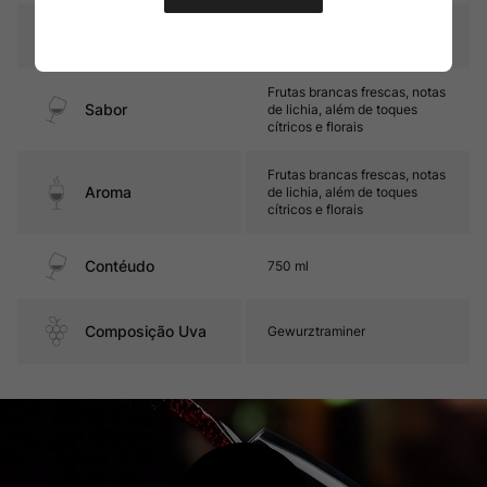
Temperatura
8ºC – 10ºC
Frutas brancas frescas, notas
Sabor
de lichia, além de toques
cítricos e florais
Frutas brancas frescas, notas
Aroma
de lichia, além de toques
cítricos e florais
Contéudo
750 ml
Composição Uva
Gewurztraminer