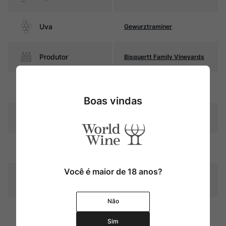
Uva
Gewurztraminer
Produtor
Bisquertt Family Vineyards
Região
Valle de Colchagua
Boas vindas
Pais
Chile
Amarelo palha com reflexos
Cor
dourados
Você é maior de 18 anos?
Graduação Alcóoli
13,0%
ca
Não
Amadurecimento
Sem estágio em carvalho
Sim