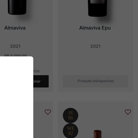
Almaviva
Almaviva Epu
2021
2021
R$
3
.
390
,
00
R$
1
.
864
,
50
R$
310
,
75
sem juros
Produto Indisponível
Adicionar