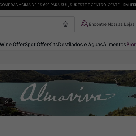
COMPRAS ACIMA DE R$ 699 PARA SUL, SUDESTE E CENTRO-OESTE -
EM IT
Encontre Nossas Lojas
Wine Offer
Spot Offer
Kits
Destilados e Águas
Alimentos
Pro