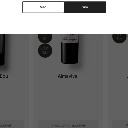
Não
Sim
 Epu
Almaviva
ponível
Produto Indisponível
P