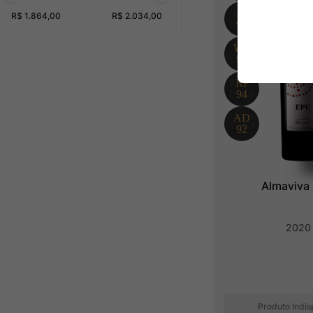
R$ 1.864,00
R$ 2.034,00
Almaviva
2020
Produto Indis