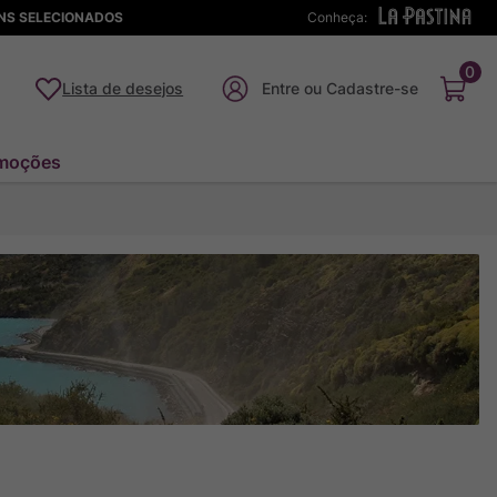
ENS SELECIONADOS
Conheça:
0
Lista de desejos
moções