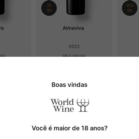
va
Almaviva
2022
00
R$
3
.
390
,
00
9
,
50
R$
2
.
034
,
00
em juros
6
x
R$
339
,
00
sem juros
6
x
Adicionar
Adicionar
Boas vindas
Você é maior de 18 anos?