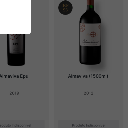
Almaviva Epu
Almaviva (1500ml)
2019
2012
roduto Indisponível
Produto Indisponível