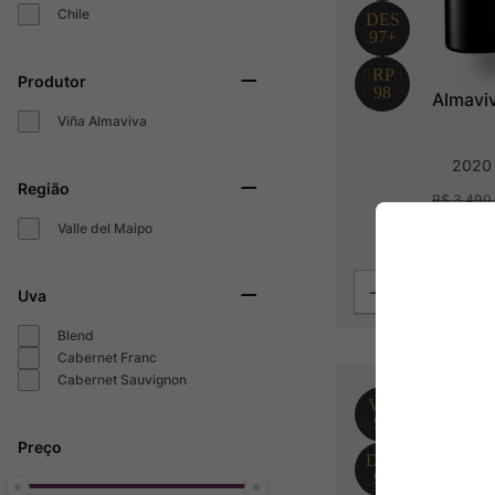
Chile
Produtor
Almavi
Viña Almaviva
2020
Região
R$
3
.
490
,
R$
1
.
91
Valle del Maipo
6
x
R$
319
,
91
s
Uva
Blend
Cabernet Franc
Cabernet Sauvignon