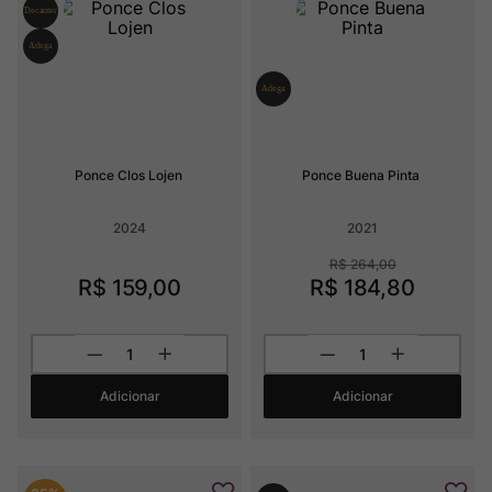
Rocim
8
º
Ver Sacrum
9
º
Champagne
10
º
Ponce Clos Lojen
Ponce Buena Pinta
2024
2021
R$
264
,
00
R$
159
,
00
R$
184
,
80
Adicionar
Adicionar