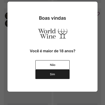
Boas vindas
Você é maior de 18 anos?
Ponce Pf (pie Franco)
Ponce
Não
2022
2021
Sim