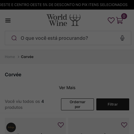
E CENTRO OESTE 5% DE DESCONTO NO PIX ITENS SELECIONADOS
F
0
O que você está procurando?
Termos mais buscados
Corvée
Maçanita
1
º
Corvée
Pinot Noir
2
º
Ver Mais
Barolo
3
º
Chablis
4
º
Você viu todos os
4
Ordernar
Filtrar
por
produtos
Bodega Garzon
5
º
Garzon
6
º
Pacalet
7
º