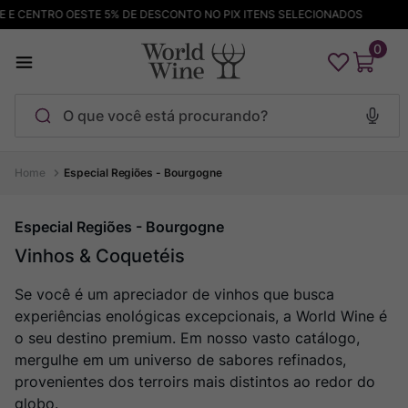
 CENTRO OESTE 5% DE DESCONTO NO PIX ITENS SELECIONADOS
F
0
O que você está procurando?
Termos mais buscados
Especial Regiões - Bourgogne
Maçanita
1
º
Especial Regiões - Bourgogne
Pinot Noir
2
º
Vinhos & Coquetéis
Barolo
3
º
Se você é um apreciador de vinhos que busca
Garzon
4
º
experiências enológicas excepcionais, a World Wine é
Chablis
5
º
o seu destino premium. Em nosso vasto catálogo,
Pacalet
6
º
mergulhe em um universo de sabores refinados,
provenientes dos terroirs mais distintos ao redor do
Bodega Garzon
7
º
globo.