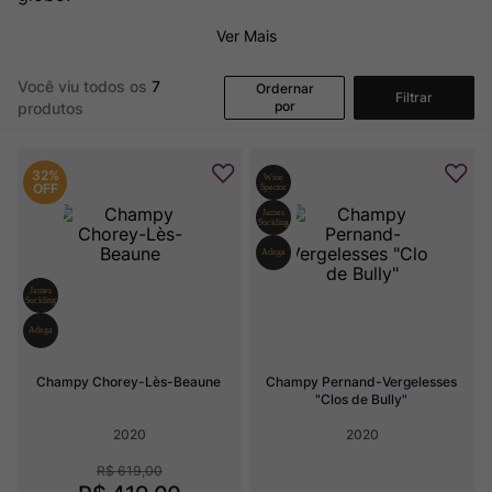
Ver Sacrum
8
º
Ver Mais
Rocim
9
º
Champagne
10
º
Você viu todos os
7
Ordernar
Filtrar
por
produtos
32%
OFF
Champy Chorey-Lès-Beaune
Champy Pernand-Vergelesses 
"Clos de Bully"
2020
2020
R$
619
,
00