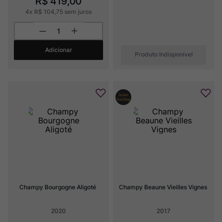
R$
419
,
00
4
x
R$
104
,
75
sem juros
Adicionar
Produto Indisponível
Champy Bourgogne Aligoté
Champy Beaune Vieilles Vignes
2020
2017