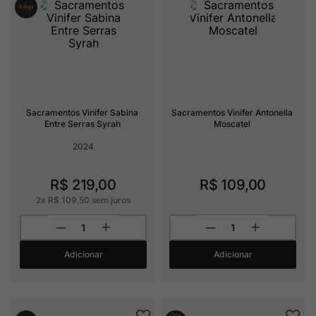
Rocim
8
º
Ver Sacrum
9
º
Champagne
10
º
Sacramentos Vinifer Sabina 
Sacramentos Vinifer Antonella 
Entre Serras Syrah
Moscatel
2024
R$
219
,
00
R$
109
,
00
2
x
R$
109
,
50
sem juros
Adicionar
Adicionar