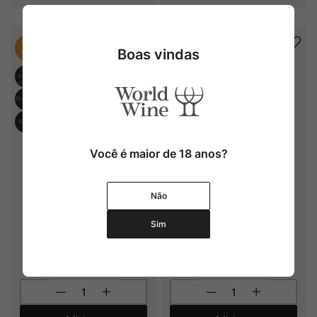
15%
Boas vindas
OFF
Você é maior de 18 anos?
Sacramentos Vinifer Il Dolce 
Sacramentos Vinifer Sabina 
Far Niente Rosé
Extra Brut
Não
2024
Sim
R$
159
,
00
R$
135
,
15
R$
179
,
00