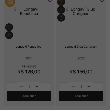
30%
OFF
Longaví República
Longaví Glup Carignan
2024
2022
R$
180
,
00
R$
126
,
00
R$
156
,
00
Adicionar
Adicionar