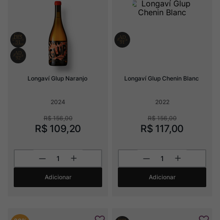
Champagne
8
º
Rocim
9
º
Ver Sacrum
10
º
Longaví Glup Naranjo
Longaví Glup Chenin Blanc
2024
2022
R$
156
,
00
R$
156
,
00
R$
109
,
20
R$
117
,
00
Adicionar
Adicionar