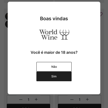
Boas vindas
Você é maior de 18 anos?
Longaví Glup Rosado
Longaví Cementerio Chenin 
Blanc
Não
2022
2024
Sim
R$
156
,
00
R$
410
,
00
4
x
R$
102
,
50
sem juros