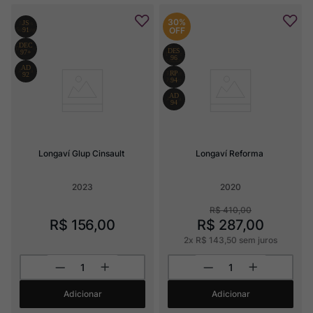
30%
OFF
Longaví Glup Cinsault
Longaví Reforma
2023
2020
R$
410
,
00
R$
156
,
00
R$
287
,
00
2
x
R$
143
,
50
sem juros
Adicionar
Adicionar