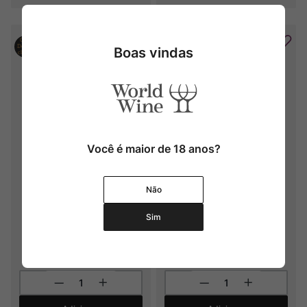
Boas vindas
Você é maior de 18 anos?
Baettig Vino de Parcela 
Otronia Lagunar 
Coronel
Gewürztraminer
Não
2024
2023
Sim
R$
1
.
590
,
00
R$
330
,
00
6
x
R$
265
,
00
sem juros
3
x
R$
110
,
00
sem juros