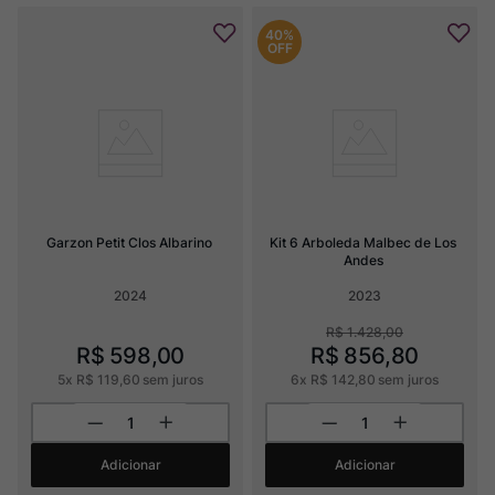
40%
OFF
Garzon Petit Clos Albarino
Kit 6 Arboleda Malbec de Los 
Andes
2024
2023
R$
1
.
428
,
00
R$
598
,
00
R$
856
,
80
5
x
R$
119
,
60
sem juros
6
x
R$
142
,
80
sem juros
Adicionar
Adicionar