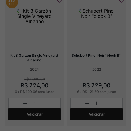
33%
OFF
Kit 3 Garzón Single Vineyard 
Schubert Pinot Noir "block B"
Albariño
2024
2022
R$
1
.
086
,
00
R$
724
,
00
R$
729
,
00
6
x
R$
120
,
66
sem juros
6
x
R$
121
,
50
sem juros
Adicionar
Adicionar