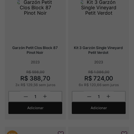
Rocim
8
º
Ver Sacrum
9
º
Champagne
10
º
Garzón Petit Clos Block 87 
Kit 3 Garzón Single Vineyard 
Pinot Noir
Petit Verdot
2023
2023
R$
598
,
00
R$
1
.
086
,
00
R$
388
,
70
R$
724
,
00
3
x
R$
129
,
56
sem juros
6
x
R$
120
,
66
sem juros
Adicionar
Adicionar